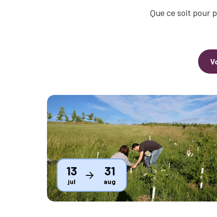
Que ce soit pour p
V
Thumbnail
13
31
jul
aug