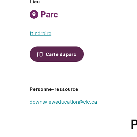
Lieu
Parc
Itinéraire
Carte du parc
Personne-ressource
downsvieweducation@clc.ca
P