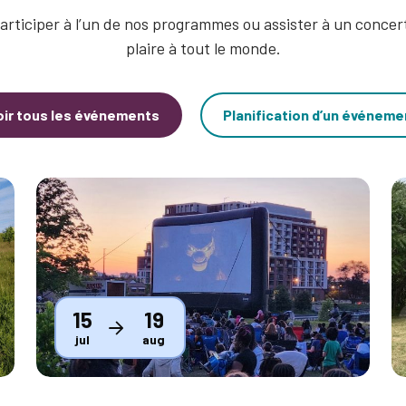
articiper à l’un de nos programmes ou assister à un concert
plaire à tout le monde.
oir tous les événements
Planification d’un événeme
Thumbnail
T
15
19
jul
aug