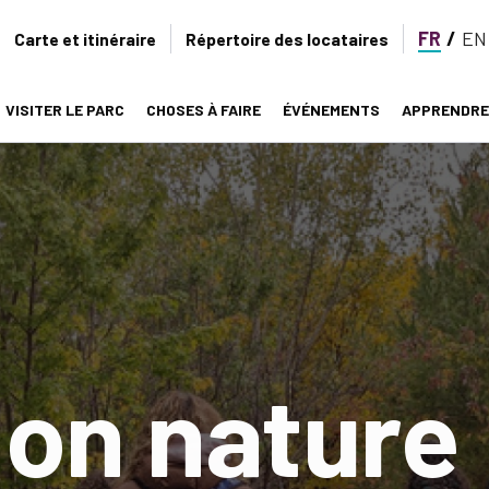
FR
EN
Secondary
Carte et itinéraire
Répertoire des locataires
navigation
VISITER LE PARC
CHOSES À FAIRE
ÉVÉNEMENTS
APPRENDRE
on
on nature 