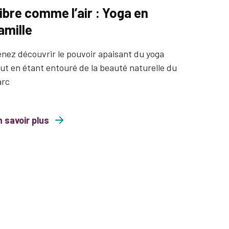
ibre comme l’air : Yoga en
amille
nez découvrir le pouvoir apaisant du yoga
ut en étant entouré de la beauté naturelle du
arc
 savoir plus
comme l’air : Yoga en famille