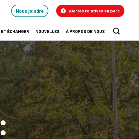
Contact
Nous joindre
Alertes relatives au parc
Us
 ET ÉCHANGER
NOUVELLES
À PROPOS DE NOUS
Sear
: