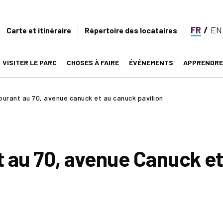
FR
EN
Secondary
Carte et itinéraire
Répertoire des locataires
navigation
VISITER LE PARC
CHOSES À FAIRE
ÉVÉNEMENTS
APPRENDRE
on
urant au 70, avenue canuck et au canuck pavilion
 au 70, avenue Canuck et