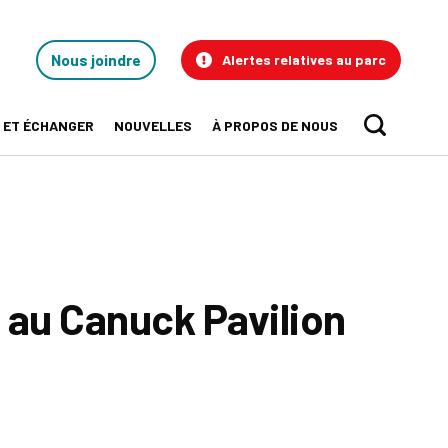
Contact
Nous joindre
Alertes relatives au parc
Us
 ET ÉCHANGER
NOUVELLES
À PROPOS DE NOUS
Sear
 au Canuck Pavilion