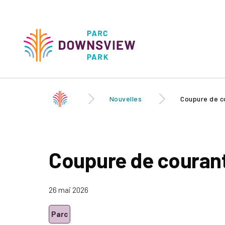
Skip to
main
content
Downsview Park
Main
navigati
Nouvelles
Coupure de co
Coupure de courant
26 mai 2026
Parc