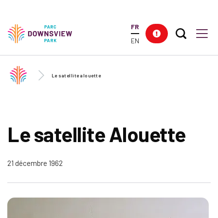
Skip to
main
FR
content
Search T
Res
Downsview Park
Men
EN
Le satellite alouette
Le satellite Alouette
21 décembre 1962