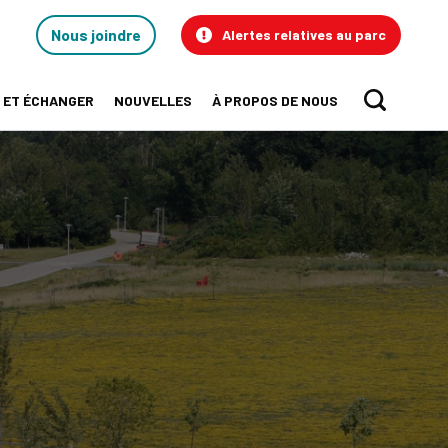
Contact
Nous joindre
Alertes relatives au parc
Us
 ET ÉCHANGER
NOUVELLES
À PROPOS DE NOUS
Sear