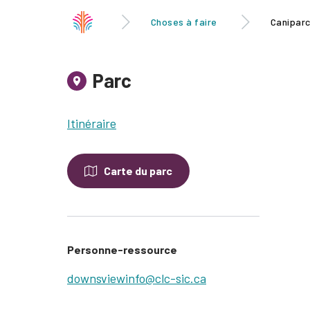
Choses à faire
Canipar
Parc
Itinéraire
Carte du parc
Personne-ressource
downsviewinfo@clc-sic.ca