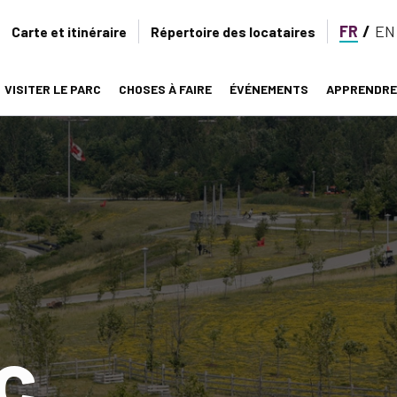
FR
EN
Secondary
Carte et itinéraire
Répertoire des locataires
navigation
VISITER LE PARC
CHOSES À FAIRE
ÉVÉNEMENTS
APPRENDRE
on
c