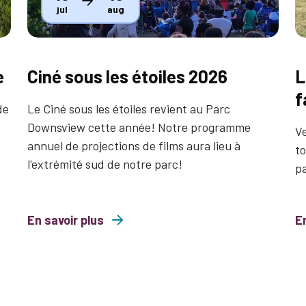
jul
aug
e
Ciné sous les étoiles 2026
L
f
de
Le Ciné sous les étoiles revient au Parc
Downsview cette année! Notre programme
Ve
annuel de projections de films aura lieu à
to
l'extrémité sud de notre parc!
p
En savoir plus
about Ciné sous les étoiles 2026
En
about Libre 