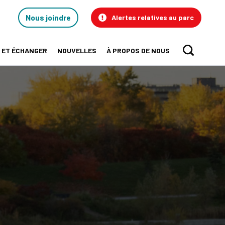
Contact
Nous joindre
Alertes relatives au parc
Us
 ET ÉCHANGER
NOUVELLES
À PROPOS DE NOUS
Sear