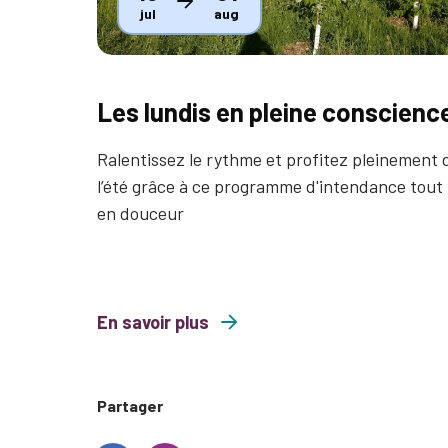
jul
aug
Les lundis en pleine conscienc
Ralentissez le rythme et profitez pleinement 
l’été grâce à ce programme d'intendance tout
en douceur
En savoir plus
about Les lundis en pleine conscience
Partager