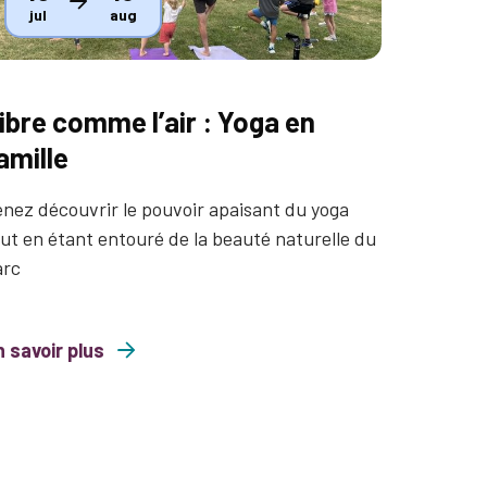
jul
aug
ibre comme l’air : Yoga en
amille
nez découvrir le pouvoir apaisant du yoga
ut en étant entouré de la beauté naturelle du
arc
 savoir plus
comme l’air : Yoga en famille