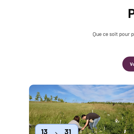
P
Que ce soit pour p
V
Thumbnail
13
31