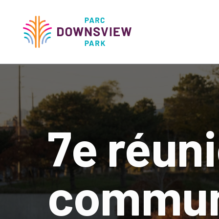
main
content
Downsview Park
Main
navigati
7e réun
commun