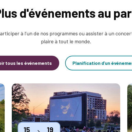
lus d'événements au pa
articiper à l’un de nos programmes ou assister à un concert
plaire à tout le monde.
oir tous les événements
Planification d’un événeme
Thumbnail
T
15
19