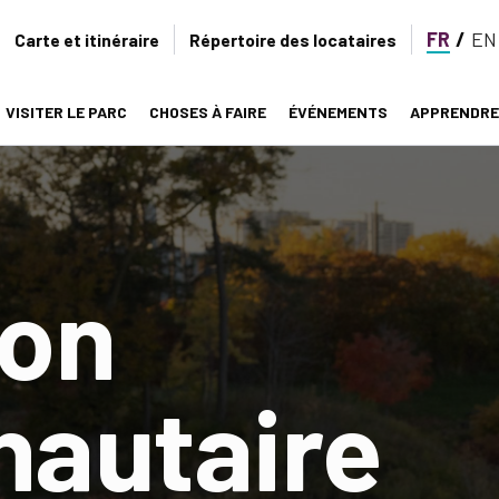
FR
EN
Secondary
Carte et itinéraire
Répertoire des locataires
navigation
VISITER LE PARC
CHOSES À FAIRE
ÉVÉNEMENTS
APPRENDRE
on
ion
autaire