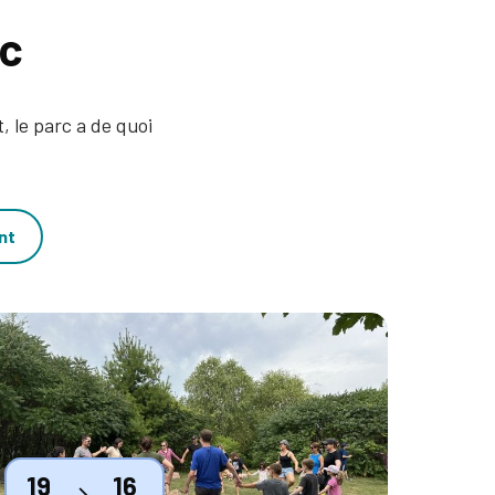
rc
, le parc a de quoi
nt
humbnail
19
16