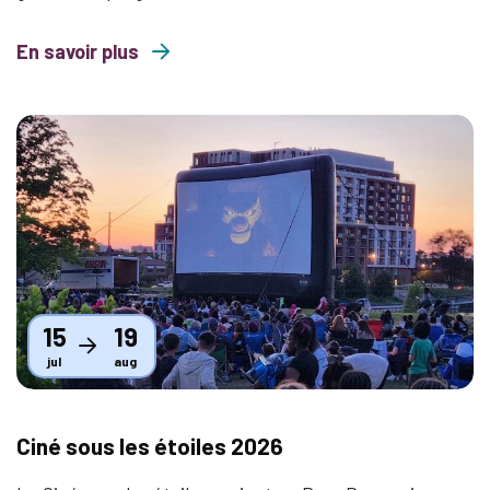
En savoir plus
about Les lundis en pleine conscience
Thumbnail
15
19
jul
aug
Ciné sous les étoiles 2026