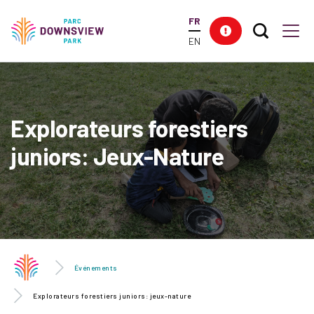
main
FR
content
Search T
Res
Downsview Park
Men
EN
Explorateurs forestiers
juniors: Jeux-Nature
Événements
Explorateurs forestiers juniors: jeux-nature