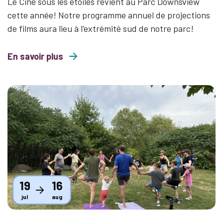
Le Ciné sous les étoiles revient au Parc Downsview
cette année! Notre programme annuel de projections
de films aura lieu à l'extrémité sud de notre parc!
En savoir plus
about Ciné sous les étoiles 2026
Thumbnail
19
16
jul
aug