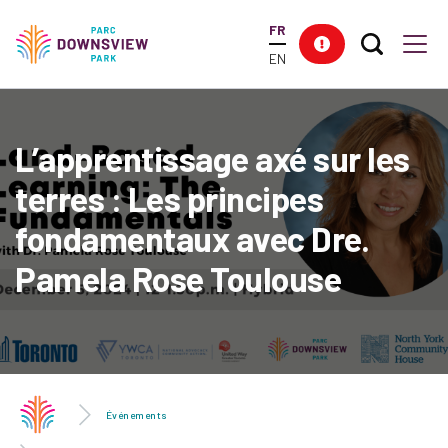
main
FR
content
Search T
Res
Downsview Park
Men
EN
L’apprentissage axé sur les
terres : Les principes
fondamentaux avec Dre.
Pamela Rose Toulouse
Événements