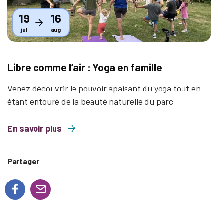
19
16
jul
aug
Libre comme l’air : Yoga en famille
Venez découvrir le pouvoir apaisant du yoga tout en
étant entouré de la beauté naturelle du parc
En savoir plus
about Libre comme l’air : Yoga en famille
Partager