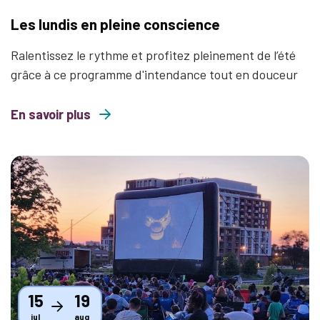
Les lundis en pleine conscience
Ralentissez le rythme et profitez pleinement de l’été
grâce à ce programme d'intendance tout en douceur
En savoir plus
about Les lundis en pleine conscience
Thumbnail
15
19
jul
aug