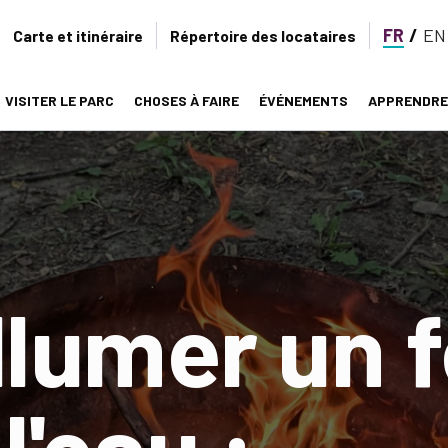
FR
EN
Secondary
Carte et itinéraire
Répertoire des locataires
navigation
VISITER LE PARC
CHOSES À FAIRE
ÉVÉNEMENTS
APPRENDRE
on
allumer un 
l'eau :