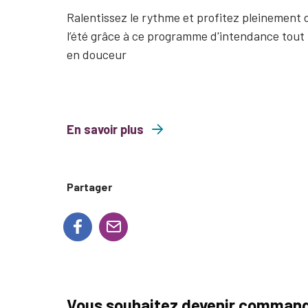
Ralentissez le rythme et profitez pleinement 
l’été grâce à ce programme d'intendance tout
en douceur
En savoir plus
about Les lundis en pleine conscience
Partager
Vous souhaitez devenir command