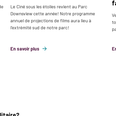
f
de
Le Ciné sous les étoiles revient au Parc
Downsview cette année! Notre programme
Ve
annuel de projections de films aura lieu à
to
l'extrémité sud de notre parc!
p
En savoir plus
about Ciné sous les étoiles 2026
En
about Libre 
itaire?