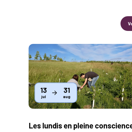
V
Thumbnail
13
31
jul
aug
Les lundis en pleine conscienc