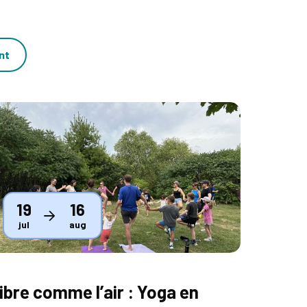
nt
humbnail
19
16
jul
aug
ibre comme l’air : Yoga en