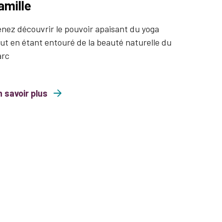
amille
nez découvrir le pouvoir apaisant du yoga
ut en étant entouré de la beauté naturelle du
arc
 savoir plus
comme l’air : Yoga en famille