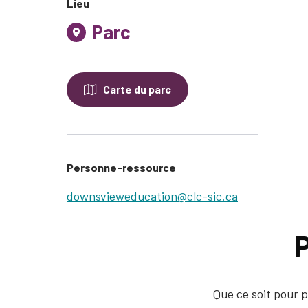
Lieu
Parc
Carte du parc
Personne-ressource
downsvieweducation@clc-sic.ca
P
Que ce soit pour p