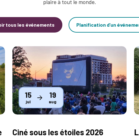
plaire à tout le monde.
oir tous les événements
Planification d’un événeme
Thumbnail
T
15
19
jul
aug
e
Ciné sous les étoiles 2026
L