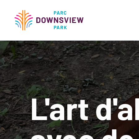
main
content
Downsview Park
Main
navigati
L'art d'
avec de 