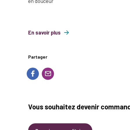
en douceur
En savoir plus
about Les lundis en pleine conscience
Partager
Vous souhaitez devenir command