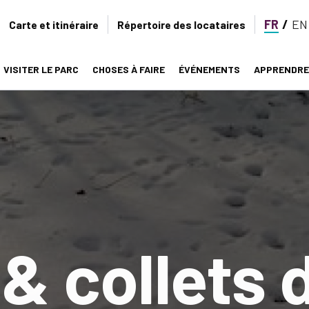
FR
EN
Secondary
Carte et itinéraire
Répertoire des locataires
navigation
VISITER LE PARC
CHOSES À FAIRE
ÉVÉNEMENTS
APPRENDRE
on
& collets 