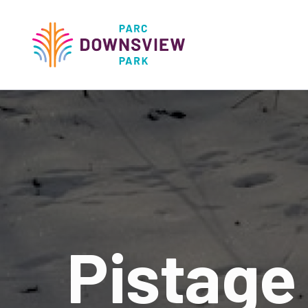
main
content
Downsview Park
Main
navigati
Pistage 