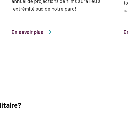
annuel de projections de films aura lieu à
to
l'extrémité sud de notre parc!
p
En savoir plus
about Ciné sous les étoiles 2026
En
about Libre 
itaire?