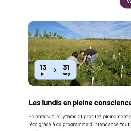
V
Thumbnail
13
31
jul
aug
Les lundis en pleine conscienc
Ralentissez le rythme et profitez pleinement 
l’été grâce à ce programme d'intendance tout