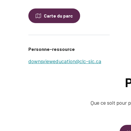
Carte du parc
Personne-ressource
downsvieweducation@clc-sic.ca
P
Que ce soit pour p