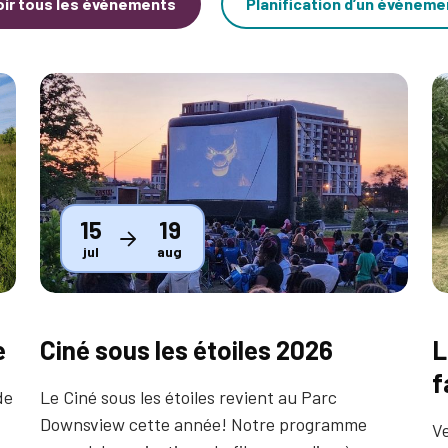
oir tous les événements
Planification d’un événeme
Thumbnail
T
15
19
jul
aug
e
Ciné sous les étoiles 2026
L
f
de
Le Ciné sous les étoiles revient au Parc
Downsview cette année! Notre programme
Ve