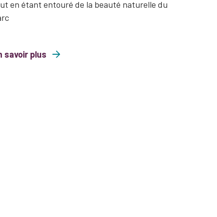
ut en étant entouré de la beauté naturelle du
arc
 savoir plus
comme l’air : Yoga en famille