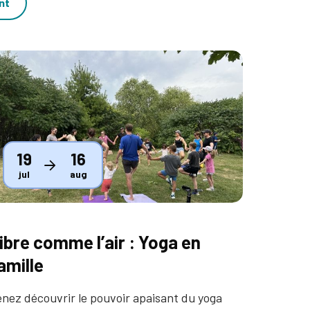
nt
humbnail
19
16
jul
aug
ibre comme l’air : Yoga en
amille
nez découvrir le pouvoir apaisant du yoga