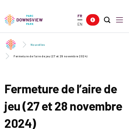
Skip to
main
FR
content
Search T
Res
Downsview Park
Men
EN
Nouvelles
Fermeture de l’aire de jeu (27 et 28 novembre 2024)
Fermeture de l’aire de
jeu (27 et 28 novembre
2024)