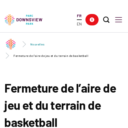
Skip to
main
FR
content
Search T
Res
Downsview Park
Men
EN
Nouvelles
Fermeture de l’aire de jeu et du terrain de basketball
Fermeture de l’aire de
jeu et du terrain de
basketball