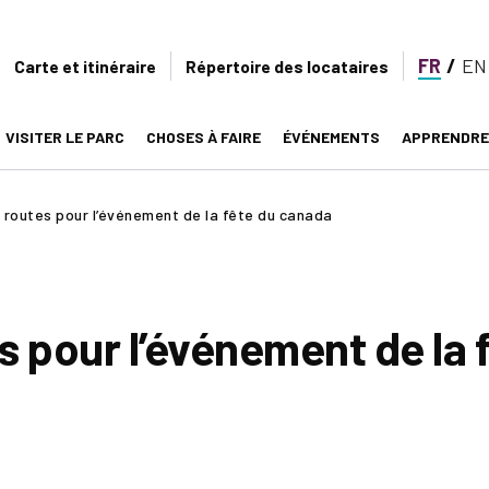
FR
EN
Secondary
Carte et itinéraire
Répertoire des locataires
navigation
VISITER LE PARC
CHOSES À FAIRE
ÉVÉNEMENTS
APPRENDRE
on
 routes pour l’événement de la fête du canada
s pour l’événement de la 