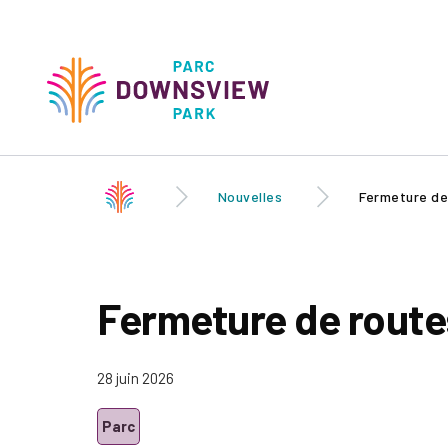
Skip to
main
content
Downsview Park
Main
navigati
Nouvelles
Fermeture de
Fermeture de route
28 juin 2026
Parc