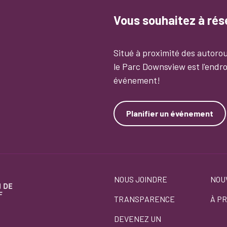
Vous souhaitez à ré
Situé à proximité des autorou
le Parc Downsview est l'endro
événement!
Planifier un événement
Footer
NOUS JOINDRE
NOU
TRANSPARENCE
À P
menu
DEVENEZ UN