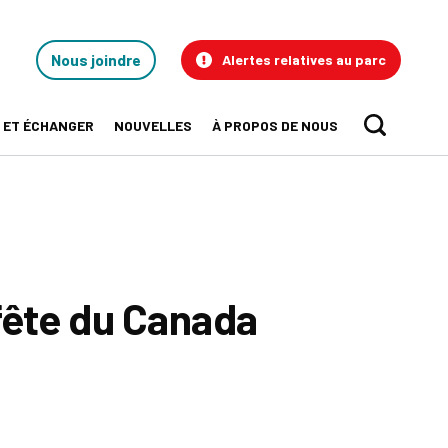
Contact
Nous joindre
Alertes relatives au parc
Us
 ET ÉCHANGER
NOUVELLES
À PROPOS DE NOUS
Sear
fête du Canada