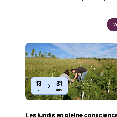
V
Thumbnail
13
31
jul
aug
Les lundis en pleine conscienc