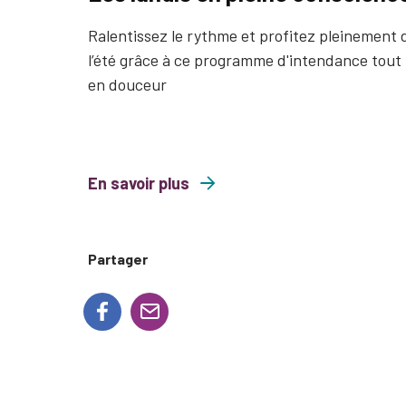
Ralentissez le rythme et profitez pleinement 
l’été grâce à ce programme d'intendance tout
en douceur
En savoir plus
about Les lundis en pleine conscience
Partager