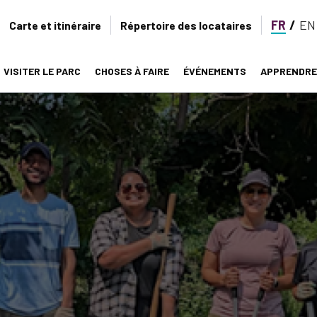
FR
EN
Secondary
Carte et itinéraire
Répertoire des locataires
navigation
VISITER LE PARC
CHOSES À FAIRE
ÉVÉNEMENTS
APPRENDRE
on