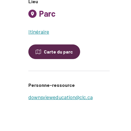
Lieu
Parc
Itinéraire
Carte du parc
Personne-ressource
downsvieweducation@clc.ca