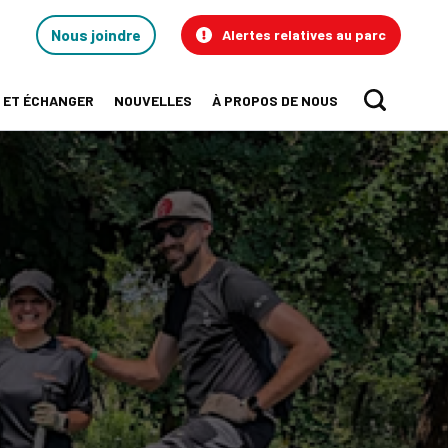
Contact
Nous joindre
Alertes relatives au parc
Us
 ET ÉCHANGER
NOUVELLES
À PROPOS DE NOUS
Sear