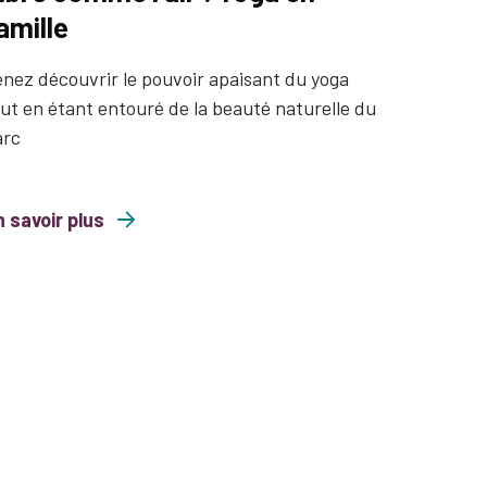
amille
nez découvrir le pouvoir apaisant du yoga
ut en étant entouré de la beauté naturelle du
arc
 savoir plus
comme l’air : Yoga en famille