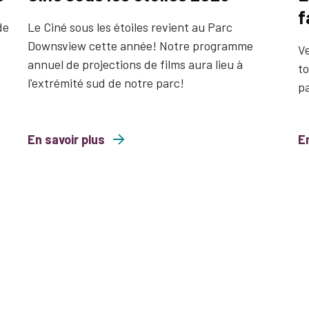
f
de
Le Ciné sous les étoiles revient au Parc
Downsview cette année! Notre programme
Ve
annuel de projections de films aura lieu à
to
l'extrémité sud de notre parc!
p
En savoir plus
about Ciné sous les étoiles 2026
En
about Libre 