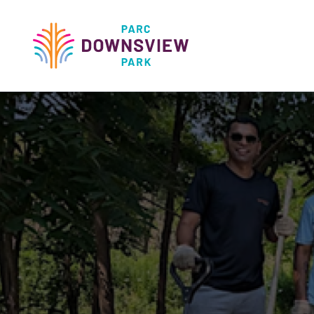
main
content
Downsview Park
Main
navigati