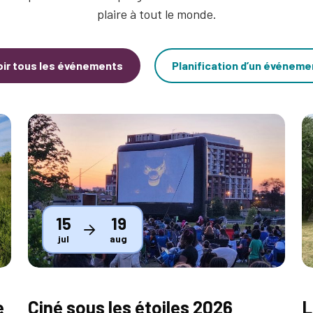
plaire à tout le monde.
oir tous les événements
Planification d’un événeme
Thumbnail
T
15
19
jul
aug
e
Ciné sous les étoiles 2026
L