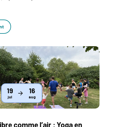
nt
humbnail
19
16
jul
aug
ibre comme l’air : Yoga en