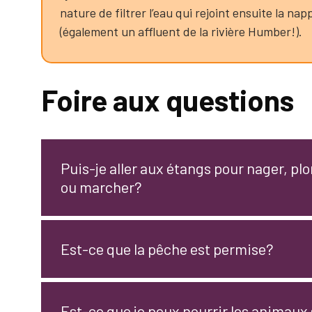
nature de filtrer l’eau qui rejoint ensuite la na
(également un affluent de la rivière Humber!).
Foire aux questions
Puis-je aller aux étangs pour nager, plon
ou marcher?
Est-ce que la pêche est permise?
Est-ce que je peux nourrir les animau