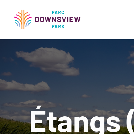
main
content
Downsview Park
Main
navigati
Étangs 