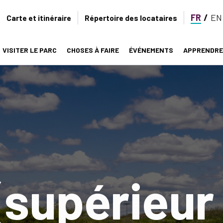
FR
EN
Secondary
Carte et itinéraire
Répertoire des locataires
navigation
VISITER LE PARC
CHOSES À FAIRE
ÉVÉNEMENTS
APPRENDRE
on
(supérieur